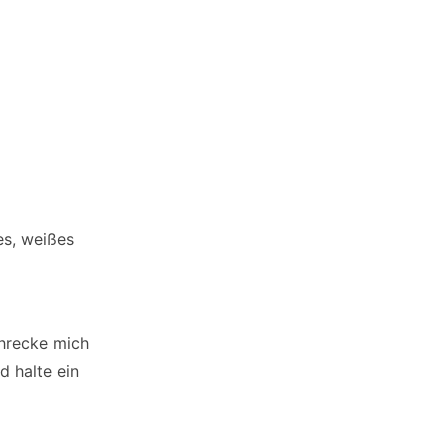
ßes, weißes
chrecke mich
d halte ein
en habe. In
erwegs. Beim