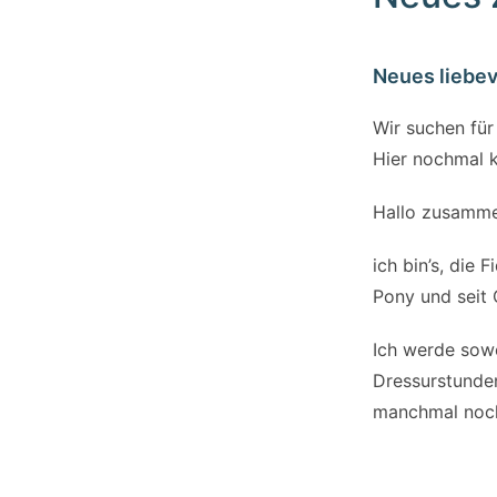
Neues liebev
Wir suchen für
Hier nochmal k
Hallo zusamme
ich bin’s, die 
Pony und seit 
Ich werde sowo
Dressurstunden
manchmal noch,
bisschen Absta
Springstunden 