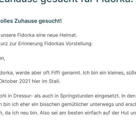
olles Zuhause gesucht!
 unsere Fidorka eine neue Heimat.
urz zur Erinnerung Fidorkas Vorstellung:
n,
Fidorka, werde aber oft Fiffi genannt. Ich bin ein kleines, sü
Oktober 2021 hier im Stall.
hl in Dressur- als auch in Springstunden eingesetzt. In den
 bin ich eher ein bisschen gemütlicher unterwegs und ers
 da ich neu bin. Also sei am besten einfach auf der Hut un
nd zu den anderen Pferden, da ich großen Respekt vor ihn
habe ich etwas mehr Energie und bin auch mal flotter unt