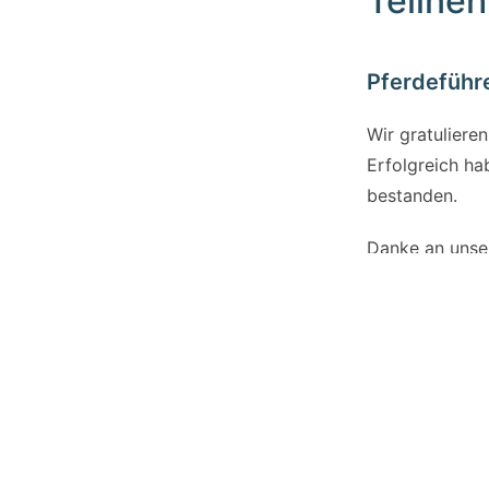
Teilne
Pferdeführ
Wir gratuliere
Erfolgreich ha
bestanden.
Danke an unser
Unterstützung 
Schulpferden, 
Herzlichen Gl
ÄLTER