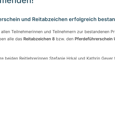
hmenden!
erschein und Reitabzeichen erfolgreich besta
n allen Teilnehmerinnen und Teilnehmern zur bestandenen Pr
ben alle das
Reitabzeichen 8
bzw. den
Pferdeführerschein
e beiden Reitlehrerinnen Stefanie Hrkal und Kathrin Geyer f
unserer Reitschüler. Ein großer Dank gilt auch unseren bra
die alle Teilnehmenden so brav unterstützt haben.
ückwunsch!
NEUER