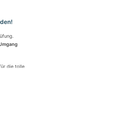
nden!
üfung.
 Umgang
ür die tolle
ven