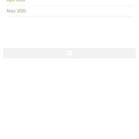
März 2020
Social Media
Impressum
Cookies
Datenschutzhinweise
© Reitverein CORONA e.V. 2026, alle Rechte vorbehalten