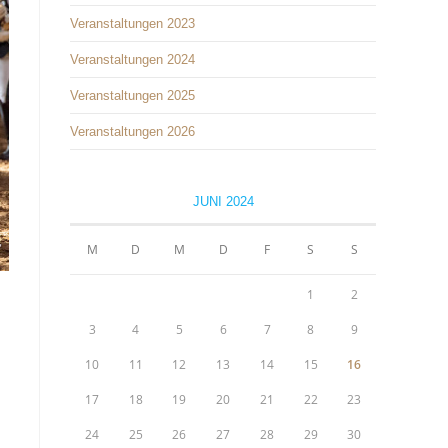
Veranstaltungen 2023
Veranstaltungen 2024
Veranstaltungen 2025
Veranstaltungen 2026
JUNI 2024
M
D
M
D
F
S
S
1
2
3
4
5
6
7
8
9
10
11
12
13
14
15
16
17
18
19
20
21
22
23
24
25
26
27
28
29
30