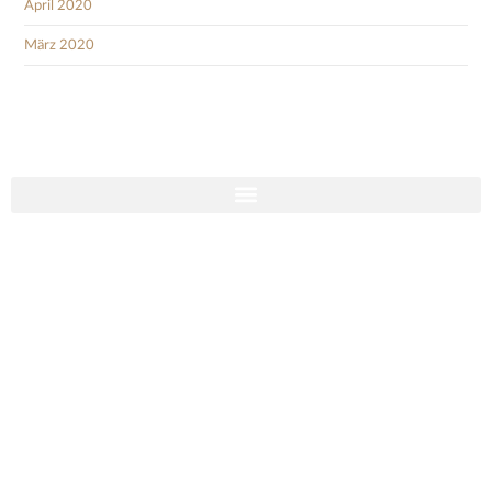
April 2020
März 2020
Social Media
Impressum
Cookies
Datenschutzhinweise
© Reitverein CORONA e.V. 2026, alle Rechte vorbehalten